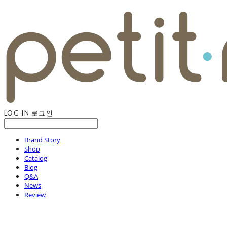
LOG IN
로그인
Brand Story
Shop
Catalog
Blog
Q&A
News
Review