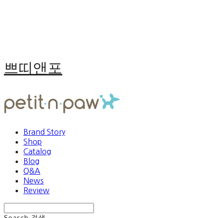
쁘띠앤포
Brand Story
Shop
Catalog
Blog
Q&A
News
Review
Search
검색