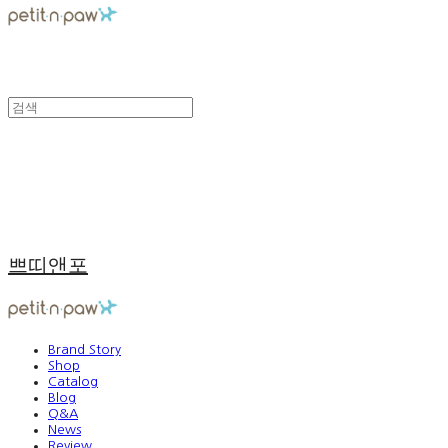
쁘띠앤포
Brand Story
Shop
Catalog
Blog
Q&A
News
Review