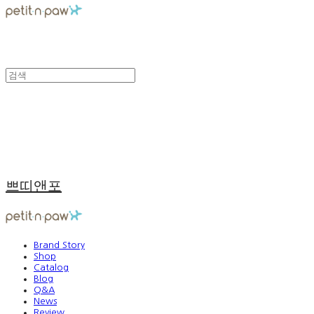
쁘띠앤포
Brand Story
Shop
Catalog
Blog
Q&A
News
Review