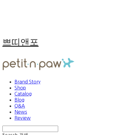
쁘띠앤포
Brand Story
Shop
Catalog
Blog
Q&A
News
Review
Search
검색