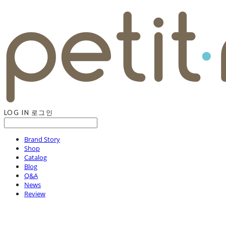
LOG IN
로그인
Brand Story
Shop
Catalog
Blog
Q&A
News
Review