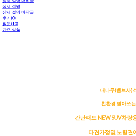
상세 설명 머리글
상세 설명
상세 설명 바닥글
후기(0)
질문(10)
관련 상품
대나무(뱀브사)
친환경 빨아쓰는
간단패드 NEW SUV차량용 
다견가정및 노령견에