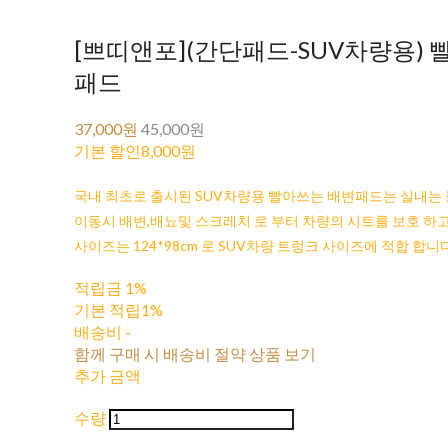
[쁘띠앤포](간단패드-SUV차량용)
패드
37,000원
45,000원
기본 할인
8,000원
국내 최초로 출시된 SUV차량용 빨아쓰는 배변패드는 실내는
이동시 배변,배뇨및 스크레치 로 부터 차량의 시트를 보호 하
사이즈는 124*98cm 로 SUV차량 트렁크 사이즈에 적합 합니
적립금
1%
기본 적립
1%
배송비
-
함께 구매 시 배송비 절약 상품 보기
추가 금액
수량