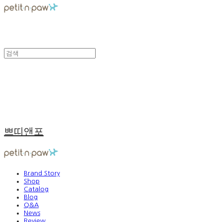
쁘띠앤포
Brand Story
Shop
Catalog
Blog
Q&A
News
Review