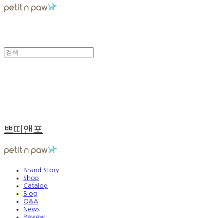
쁘띠앤포
Brand Story
Shop
Catalog
Blog
Q&A
News
Review